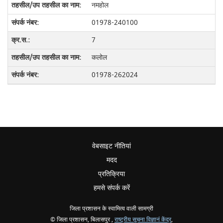
नमहोल
01978-240100
7
कलोल
01978-262024
वेबसाइट नीतियां
मदद
प्रतिक्रिया
हमसे संपर्क करें
जिला प्रशासन के स्वामित्व वाली सामग्री
© जिला प्रशासन, बिलासपुर ,
राष्ट्रीय सूचना विज्ञानं केंद्र
,